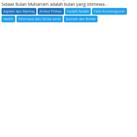
Sidawi Bulan Muharram adalah bulan yang istimewa...
Aqidah dan Manhaj
Artikel Pilihan
Faidah-faidah
Fikih Kontemporer
Hadits
Informasi dan Serba-serbi
Sunnah dan Bid'ah