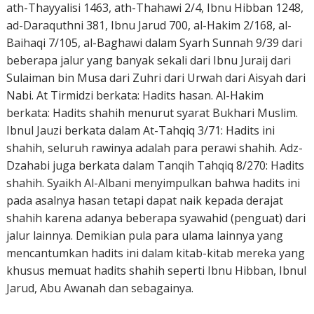
ath-Thayyalisi 1463, ath-Thahawi 2/4, Ibnu Hibban 1248,
ad-Daraquthni 381, Ibnu Jarud 700, al-Hakim 2/168, al-
Baihaqi 7/105, al-Baghawi dalam Syarh Sunnah 9/39 dari
beberapa jalur yang banyak sekali dari Ibnu Juraij dari
Sulaiman bin Musa dari Zuhri dari Urwah dari Aisyah dari
Nabi. At Tirmidzi berkata: Hadits hasan. Al-Hakim
berkata: Hadits shahih menurut syarat Bukhari Muslim.
Ibnul Jauzi berkata dalam At-Tahqiq 3/71: Hadits ini
shahih, seluruh rawinya adalah para perawi shahih. Adz-
Dzahabi juga berkata dalam Tanqih Tahqiq 8/270: Hadits
shahih. Syaikh Al-Albani menyimpulkan bahwa hadits ini
pada asalnya hasan tetapi dapat naik kepada derajat
shahih karena adanya beberapa syawahid (penguat) dari
jalur lainnya. Demikian pula para ulama lainnya yang
mencantumkan hadits ini dalam kitab-kitab mereka yang
khusus memuat hadits shahih seperti Ibnu Hibban, Ibnul
Jarud, Abu Awanah dan sebagainya.