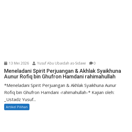
13 Mei 2026
Yusuf Abu Ubaidah as-Sidawi
0
Meneladani Spirit Perjuangan & Akhlak Syaikhuna
Aunur Rofiq bin Ghufron Hamdani rahimahullah
*Meneladani Spirit Perjuangan & Akhlak Syaikhuna Aunur
Rofiq bin Ghufron Hamdani -rahimahullah-* Kajian oleh:
_Ustadz Yusuf...
Artikel Pilihan