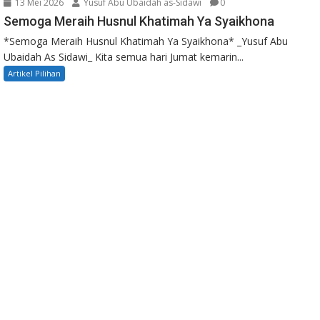
13 Mei 2026
Yusuf Abu Ubaidah as-Sidawi
0
Semoga Meraih Husnul Khatimah Ya Syaikhona
*Semoga Meraih Husnul Khatimah Ya Syaikhona* _Yusuf Abu
Ubaidah As Sidawi_ Kita semua hari Jumat kemarin...
Artikel Pilihan