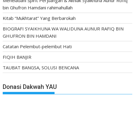
Meneladani Spirit Perjuangan & Akhlak Syaikhuna Aunur Rofiq
bin Ghufron Hamdani rahimahullah
Kitab “Mukhtarat” Yang Berbarokah
BIOGRAFI SYAIKHUNA WA WALIDUNA AUNUR RAFIQ BIN
GHUFRON BIN HAMDANI
Catatan Pelembut-pelembut Hati
FIQIH BANJIR
TAUBAT BANGSA, SOLUSI BENCANA
Donasi Dakwah YAU