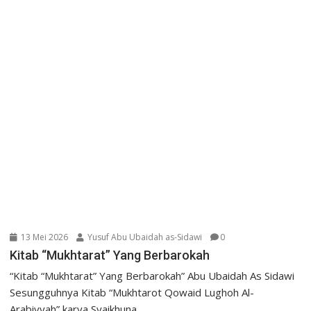
13 Mei 2026
Yusuf Abu Ubaidah as-Sidawi
0
Kitab “Mukhtarat” Yang Berbarokah
“Kitab “Mukhtarat” Yang Berbarokah” Abu Ubaidah As Sidawi
Sesungguhnya Kitab “Mukhtarot Qowaid Lughoh Al-
Arabiyyah” karya Syaikhuna...