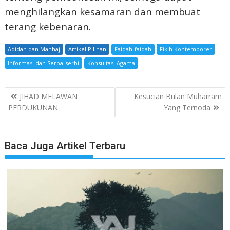
menghilangkan kesamaran dan membuat
terang kebenaran.
Aqidah dan Manhaj
Artikel Pilihan
Faidah-faidah
Fikih Kontemporer
Informasi dan Serba-serbi
Konsultasi Agama
Navigasi
JIHAD MELAWAN
Kesucian Bulan Muharram
pos
PERDUKUNAN
Yang Ternoda
Baca Juga Artikel Terbaru