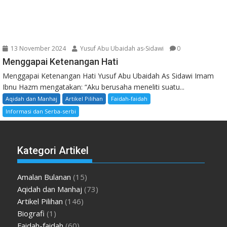
13 November 2024
Yusuf Abu Ubaidah as-Sidawi
0
Menggapai Ketenangan Hati
Menggapai Ketenangan Hati Yusuf Abu Ubaidah As Sidawi Imam
Ibnu Hazm mengatakan: “Aku berusaha meneliti suatu...
Aqidah dan Manhaj
Artikel Pilihan
Faidah-faidah
Informasi dan Serba-serbi
Kategori Artikel
Amalan Bulanan
(15)
Aqidah dan Manhaj
(73)
Artikel Pilihan
(146)
Biografi
(1)
Faidah-faidah
(60)