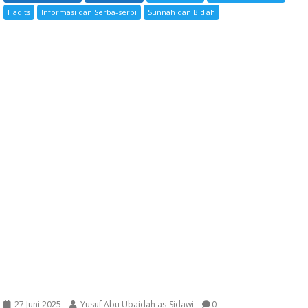
Hadits
Informasi dan Serba-serbi
Sunnah dan Bid'ah
27 Juni 2025
Yusuf Abu Ubaidah as-Sidawi
0