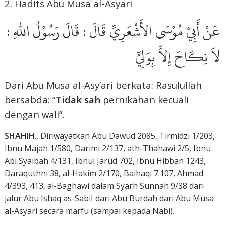
2. Hadits Abu Musa al-Asyari
عَنْ أَبِيْ مُوْسَى الأَشْعَرِيِّ قَالَ : قَالَ رَسُوْلُ اللهِ :
لاَ نِكَاحَ إِلاَّ بِوَلِيٍّ
Dari Abu Musa al-Asy’ari berkata: Rasulullah
bersabda: “
Tidak sah
pernikahan kecuali
dengan wali”.
SHAHIH
., Diriwayatkan Abu Dawud 2085, Tirmidzi 1/203,
Ibnu Majah 1/580, Darimi 2/137, ath-Thahawi 2/5, Ibnu
Abi Syaibah 4/131, Ibnul Jarud 702, Ibnu Hibban 1243,
Daraquthni 38, al-Hakim 2/170, Baihaqi 7.107, Ahmad
4/393, 413, al-Baghawi dalam Syarh Sunnah 9/38 dari
jalur Abu Ishaq as-SabiI dari Abu Burdah dari Abu Musa
al-Asyari secara marfu (sampai kepada Nabi).