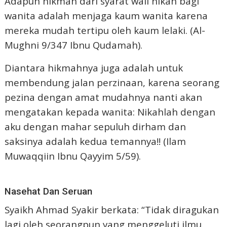
Adapun hikmah dari syarat wali nikah bagi
wanita adalah menjaga kaum wanita karena
mereka mudah tertipu oleh kaum lelaki. (Al-
Mughni 9/347 Ibnu Qudamah).
Diantara hikmahnya juga adalah untuk
membendung jalan perzinaan, karena seorang
pezina dengan amat mudahnya nanti akan
mengatakan kepada wanita: Nikahlah dengan
aku dengan mahar sepuluh dirham dan
saksinya adalah kedua temannya!! (Ilam
Muwaqqiin Ibnu Qayyim 5/59).
Nasehat Dan Seruan
Syaikh Ahmad Syakir berkata: “Tidak diragukan
lagi oleh seorangpun yang menggeluti ilmu